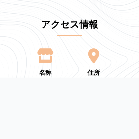
アクセス情報
名称
住所
風伽妙
〒849-2101 佐賀
県杵島郡大町町大
町５８０６
電話
営業時間