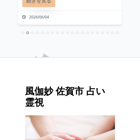
続きを見る
と 活性化がなされます。 

ほぐし癒す(マッサージ効果)事により、 
2026/06/04
あなたの秘められた潜在力が開花し、 秘
められた力を感じることが可能になりま
す。

占いにご興味がある方は、一度【風伽
風伽妙 佐賀市 占い
霊視